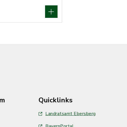
im
Quicklinks
Landratsamt Ebersberg
BayernPortal