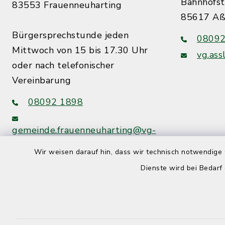
Bahnhofst
83553 Frauenneuharting
85617 Aß
Bürgersprechstunde jeden
08092
Mittwoch von 15 bis 17.30 Uhr
vg.ass
oder nach telefonischer
Vereinbarung
08092 1898
gemeinde.frauenneuharting@vg-
assling.de
Wir weisen darauf hin, dass wir technisch notwendige 
Dienste wird bei Bedarf