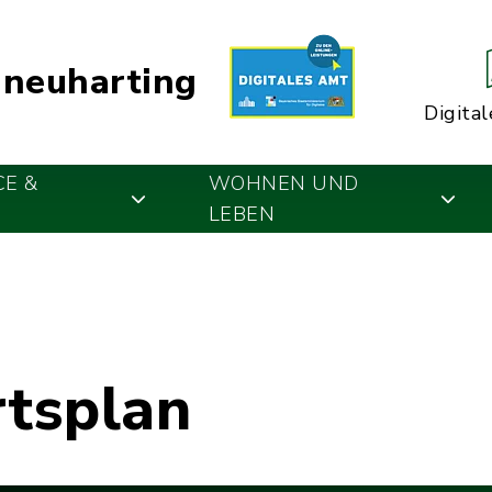
neuharting
Digital
CE &
WOHNEN UND
LEBEN
rtsplan