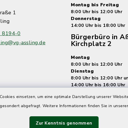
Montag bis Freitag
8:00 Uhr bis 12:00 Uhr
raße 1
Donnerstag
ling
14:00 Uhr bis 18:00 Uhr
 8194-0
Bürgerbüro in Aß
ling@vg-assling.de
Kirchplatz 2
Montag
8:00 Uhr bis 12:00 Uhr
Dienstag
8:00 Uhr bis 12:00 Uhr 
14:00 Uhr bis 16:00 Uhr
Mittwoch
Cookies einsetzen, um eine optimale Darstellung unserer Website
7:15 Uhr bis 12:00 Uhr
Donnerstag
 gesondert abgefragt. Weitere Informationen finden Sie in unser
8:00 Uhr bis 12:00 Uhr 
14:00 bis 18:00 Uhr
Zur Kenntnis genommen
Freitag