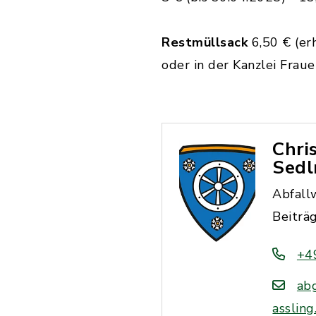
Restmüllsack
6,50 € (er
oder in der Kanzlei Frau
Chri
Sedl
Abfallw
Beiträ
+4
ab
assling