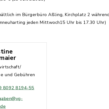
hältlich im Bürgerbüro Aßling, Kirchplatz 2 währen
enneuharting jeden Mittwoch15 Uhr bis 17.30 Uhr)
stine
maier
irtschaft/
ge und Gebühren
9 8092 8194-55
gaben@vg-
.de