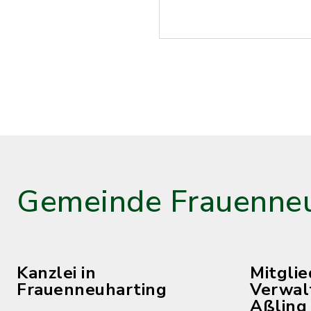
Gemeinde Frauenneu
Kanzlei in
Mitgli
Frauenneuharting
Verwal
Aßling