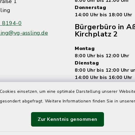
8:00 Uhr bis 12:00 Uhr
raße 1
Donnerstag
ling
14:00 Uhr bis 18:00 Uhr
 8194-0
Bürgerbüro in Aß
ling@vg-assling.de
Kirchplatz 2
Montag
8:00 Uhr bis 12:00 Uhr
Dienstag
8:00 Uhr bis 12:00 Uhr 
14:00 Uhr bis 16:00 Uhr
Mittwoch
Cookies einsetzen, um eine optimale Darstellung unserer Website
7:15 Uhr bis 12:00 Uhr
Donnerstag
 gesondert abgefragt. Weitere Informationen finden Sie in unser
8:00 Uhr bis 12:00 Uhr 
14:00 bis 18:00 Uhr
Zur Kenntnis genommen
Freitag
8:00 Uhr bis 12:00 Uhr