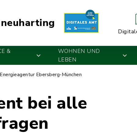
neuharting
Digital
CE &
WOHNEN UND
LEBEN
Energieagentur Ebersberg-München
nt bei alle
fragen