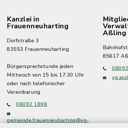
Kanzlei in
Mitgli
Frauenneuharting
Verwal
Aßling
Dorfstraße 3
Bahnhofst
83553 Frauenneuharting
85617 Aß
Bürgersprechstunde jeden
08092
Mittwoch von 15 bis 17.30 Uhr
vg.ass
oder nach telefonischer
Vereinbarung
08092 1898
gemeinde.frauenneuharting@vg-
assling.de