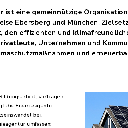
r ist eine gemeinnützige Organisation
eise Ebersberg und München. Zielset
, den effizienten und klimafreundlic
 Privatleute, Unternehmen und Kommu
limaschutzmaßnahmen und erneuerbar
 Bildungsarbeit, Vorträgen
gt die Energieagentur
seinswandel bei.
gieagentur umfassen: