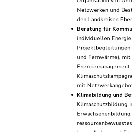
Organisation von Unt
Netzwerken und Best
den Landkreisen Ebe
Beratung für Kommu
individuellen Energi
Projektbegleitungen 
und Fernwärme), mi
Energiemanagement
Klimaschutzkampagne
mit Netzwerkangebot
Klimabildung und B
Klimaschutzbildung in
Erwachsenenbildung. D
ressourcenbewusstes 