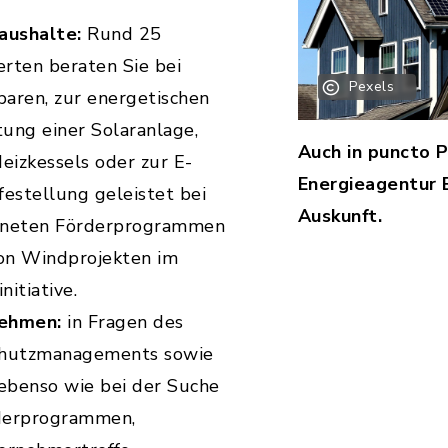
aushalte:
Rund 25
rten beraten Sie bei
Pexels
aren, zur energetischen
tung einer Solaranlage,
Auch in puncto 
izkessels oder zur E-
Energieagentur
lfestellung geleistet bei
Auskunft.
gneten Förderprogrammen
von Windprojekten im
itiative.
nehmen:
in Fragen des
chutzmanagements sowie
 ebenso wie bei der Suche
derprogrammen,