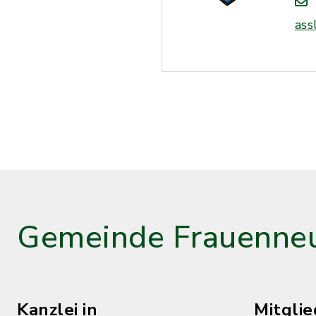
ass
Gemeinde Frauenneu
Kanzlei in
Mitgli