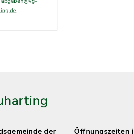
abgaben@vg-
ling.de
harting
edsgemeinde der
Öffnungszeiten 