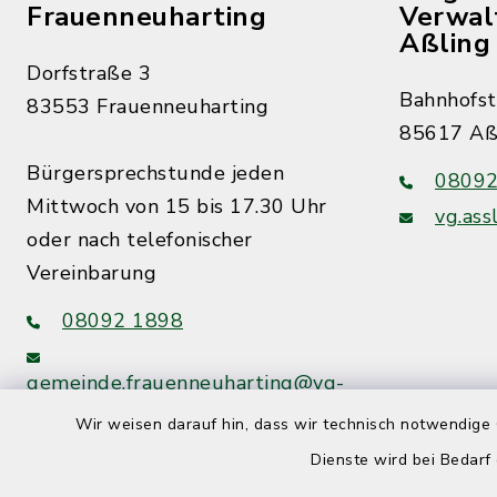
Frauenneuharting
Verwal
Aßling
Dorfstraße 3
Bahnhofst
83553 Frauenneuharting
85617 Aß
Bürgersprechstunde jeden
08092
Mittwoch von 15 bis 17.30 Uhr
vg.ass
oder nach telefonischer
Vereinbarung
08092 1898
gemeinde.frauenneuharting@vg-
assling.de
Wir weisen darauf hin, dass wir technisch notwendige 
Dienste wird bei Bedarf