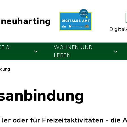
neuharting
Digital
CE &
WOHNEN UND
LEBEN
ndung
sanbindung
er oder für Freizeitaktivitäten - die