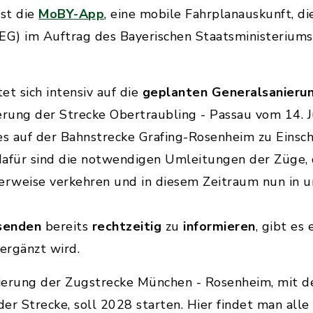
st die
MoBY-App
, eine mobile Fahrplanauskunft, di
BEG) im Auftrag des Bayerischen Staatsministerium
.
et sich intensiv auf die
geplanten Generalsanieru
rung der Strecke Obertraubling - Passau vom 14. J
 auf der Bahnstrecke Grafing-Rosenheim zu Einsc
dafür sind die notwendigen Umleitungen der Züge, 
herweise verkehren und in diesem Zeitraum nun in 
senden
bereits
rechtzeitig
zu
informieren
, gibt es
 ergänzt wird.
ierung der Zugstrecke München - Rosenheim, mit 
er Strecke, soll 2028 starten. Hier findet man alle