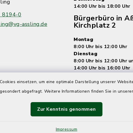
ling
14:00 Uhr bis 18:00 Uhr
 8194-0
Bürgerbüro in Aß
ling@vg-assling.de
Kirchplatz 2
Montag
8:00 Uhr bis 12:00 Uhr
Dienstag
8:00 Uhr bis 12:00 Uhr 
14:00 Uhr bis 16:00 Uhr
Mittwoch
Cookies einsetzen, um eine optimale Darstellung unserer Website
7:15 Uhr bis 12:00 Uhr
Donnerstag
 gesondert abgefragt. Weitere Informationen finden Sie in unser
8:00 Uhr bis 12:00 Uhr 
14:00 bis 18:00 Uhr
Zur Kenntnis genommen
Freitag
8:00 Uhr bis 12:00 Uhr
Impressum