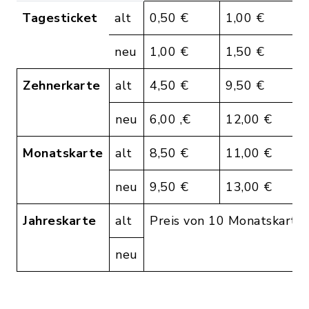
Tagesticket
alt
0,50 €
1,00 €
1
neu
1,00 €
1,50 €
2
Zehnerkarte
alt
4,50 €
9,50 €
1
neu
6,00 ,€
12,00 €
1
Monatskarte
alt
8,50 €
11,00 €
1
neu
9,50 €
13,00 €
2
Jahreskarte
alt
Preis von 10 Monatskarte
neu