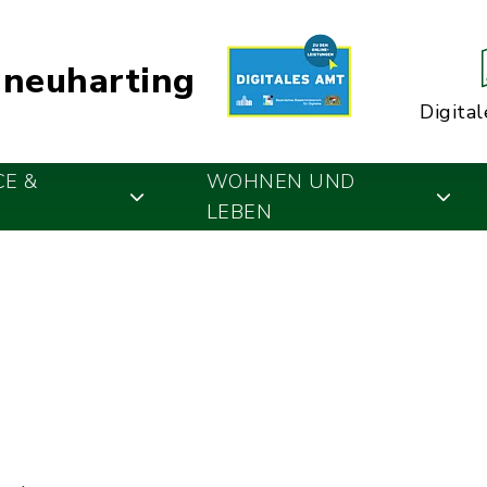
neuharting
Digital
CE &
WOHNEN UND
LEBEN