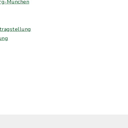
erg-München
tragstellung
ung