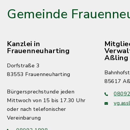
Gemeinde Frauenneu
Kanzlei in
Mitgli
Frauenneuharting
Verwal
Aßling
Dorfstraße 3
Bahnhofst
83553 Frauenneuharting
85617 Aß
Bürgersprechstunde jeden
08092
Mittwoch von 15 bis 17.30 Uhr
vg.ass
oder nach telefonischer
Vereinbarung