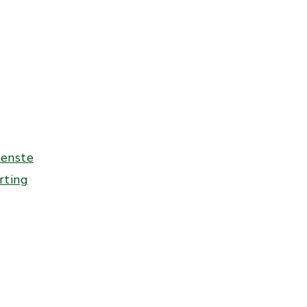
ienste
rting