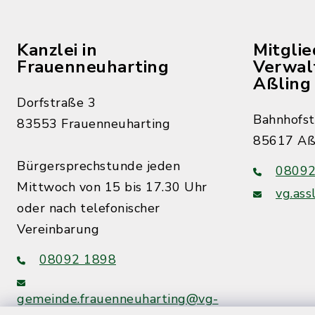
Kanzlei in
Mitgli
Frauenneuharting
Verwal
Aßling
Dorfstraße 3
Bahnhofst
83553 Frauenneuharting
85617 Aß
Bürgersprechstunde jeden
08092
Mittwoch von 15 bis 17.30 Uhr
vg.ass
oder nach telefonischer
Vereinbarung
08092 1898
gemeinde.frauenneuharting@vg-