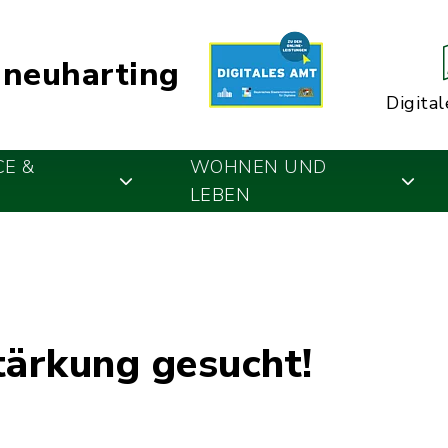
neuharting
Digital
CE &
WOHNEN UND
LEBEN
tärkung gesucht!