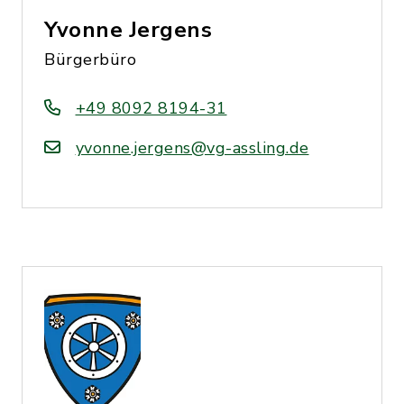
Yvonne Jergens
Bürgerbüro
+49 8092 8194-31
yvonne.jergens@vg-assling.de