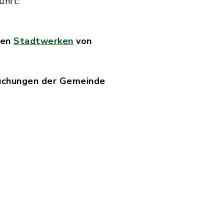
unft:
den
Stadtwerken
von
uchungen der Gemeinde