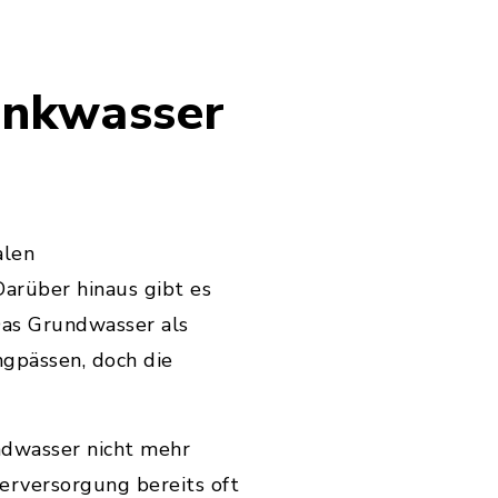
rinkwasser
alen
arüber hinaus gibt es
Das Grundwasser als
ngpässen, doch die
ndwasser nicht mehr
serversorgung bereits oft