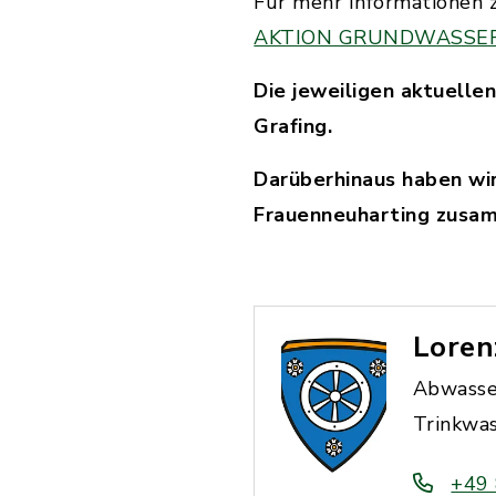
Für mehr Informationen z
AKTION GRUNDWASSERSCH
Die jeweiligen aktuelle
Grafing.
Darüberhinaus haben wi
Frauenneuharting zusa
Loren
Abwasse
Trinkwa
+49