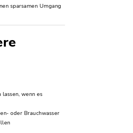
einen sparsamen Umgang
ere
 lassen, wenn es
gen- oder Brauchwasser
llen