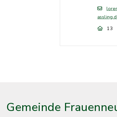
lore
assling.
13
Gemeinde Frauenneu