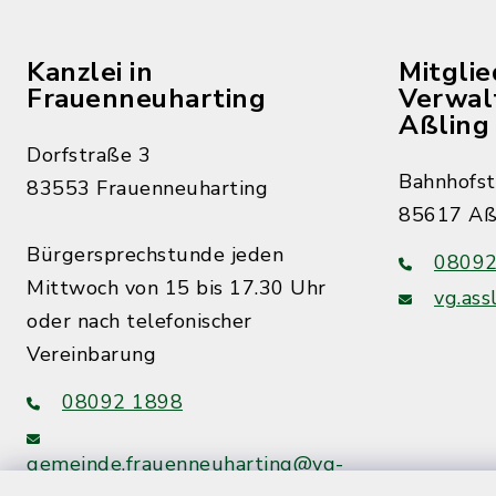
Kanzlei in
Mitgli
Frauenneuharting
Verwal
Aßling
Dorfstraße 3
Bahnhofst
83553 Frauenneuharting
85617 Aß
Bürgersprechstunde jeden
08092
Mittwoch von 15 bis 17.30 Uhr
vg.ass
oder nach telefonischer
Vereinbarung
08092 1898
gemeinde.frauenneuharting@vg-
assling.de