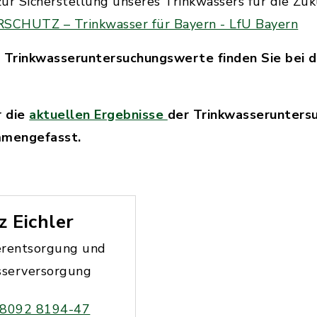
ur Sicherstellung unseres Trinkwassers für die Zuk
UTZ – Trinkwasser für Bayern - LfU Bayern
n Trinkwasseruntersuchungswerte finden Sie bei 
r die
aktuellen Ergebnisse
der Trinkwasserunters
mmengefasst.
z Eichler
rentsorgung und
sserversorgung
 8092 8194-47