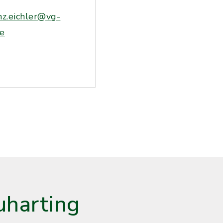
nz.eichler@vg-
de
harting