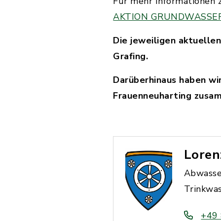
Für mehr Informationen z
AKTION GRUNDWASSERSCH
Die jeweiligen aktuelle
Grafing.
Darüberhinaus haben wi
Frauenneuharting zusa
Loren
Abwasse
Trinkwa
+49