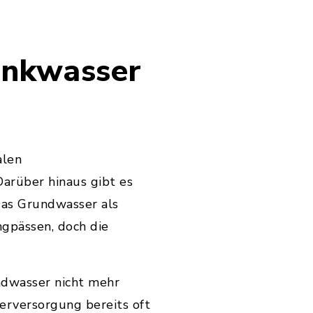
rinkwasser
alen
arüber hinaus gibt es
Das Grundwasser als
ngpässen, doch die
ndwasser nicht mehr
serversorgung bereits oft