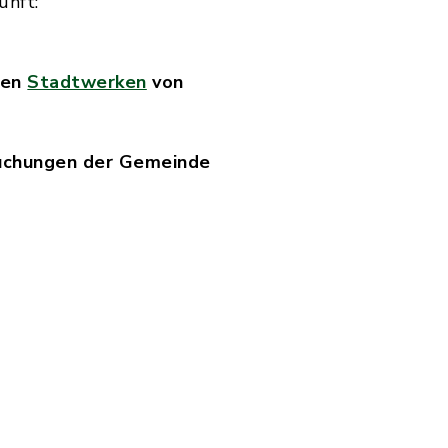
unft:
den
Stadtwerken
von
uchungen der Gemeinde