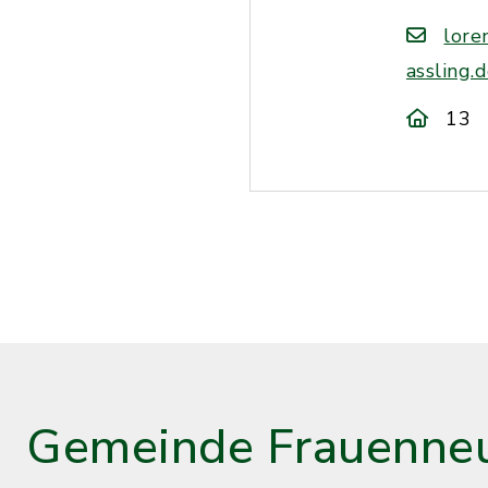
lore
assling.
13
Gemeinde Frauenneu