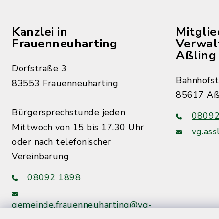
Kanzlei in
Mitgli
Frauenneuharting
Verwal
Aßling
Dorfstraße 3
Bahnhofst
83553 Frauenneuharting
85617 Aß
Bürgersprechstunde jeden
08092
Mittwoch von 15 bis 17.30 Uhr
vg.ass
oder nach telefonischer
Vereinbarung
08092 1898
gemeinde.frauenneuharting@vg-
assling.de