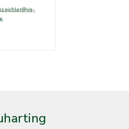
nz.eichler@vg-
de
harting