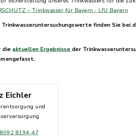
ur Sicherstellung unseres Trinkwassers für die Zuk
UTZ – Trinkwasser für Bayern - LfU Bayern
n Trinkwasseruntersuchungswerte finden Sie bei 
r die
aktuellen Ergebnisse
der Trinkwasserunters
mmengefasst.
z Eichler
rentsorgung und
sserversorgung
 8092 8194-47