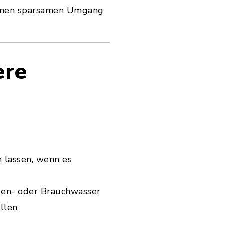
einen sparsamen Umgang
ere
 lassen, wenn es
gen- oder Brauchwasser
llen