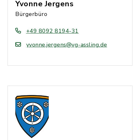
Yvonne Jergens
Bürgerbüro
+49 8092 8194-31
yvonne.jergens@vg-assling.de