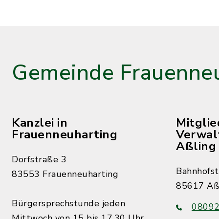
Gemeinde Frauenneu
Kanzlei in
Mitgli
Frauenneuharting
Verwal
Aßling
Dorfstraße 3
Bahnhofst
83553 Frauenneuharting
85617 Aß
Bürgersprechstunde jeden
08092
Mittwoch von 15 bis 17.30 Uhr